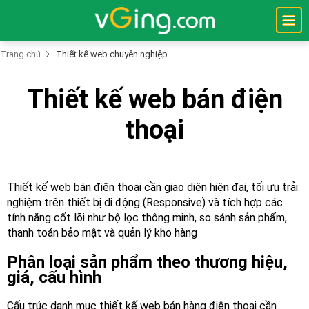
Trang chủ
Thiết kế web chuyên nghiệp
Trang
Thiết kế web bán điện
Chủ
thoại
Thiết
Kế
Website
Tên
Thiết kế web bán điện thoại cần giao diện hiện đại, tối ưu trải
Miền
nghiệm trên thiết bị di động (Responsive) và tích hợp các
tính năng cốt lõi như bộ lọc thông minh, so sánh sản phẩm,
Hostings
thanh toán bảo mật và quản lý kho hàng
Máy
Phân loại sản phẩm theo thương hiệu,
Chủ
giá, cấu hình
Bảo
Mật
Cấu trúc danh mục thiết kế web bán hàng điện thoại cần