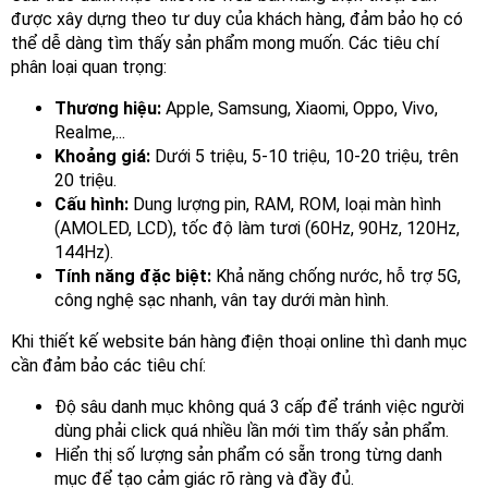
SSL
được xây dựng theo tư duy của khách hàng, đảm bảo họ có
thể dễ dàng tìm thấy sản phẩm mong muốn. Các tiêu chí
Mail
Google
phân loại quan trọng:
Website
Thương hiệu:
Apple, Samsung, Xiaomi, Oppo, Vivo,
Mẫu
Realme,...
Khoảng giá:
Dưới 5 triệu, 5-10 triệu, 10-20 triệu, trên
Kiến
20 triệu.
Thức
Cấu hình:
Dung lượng pin, RAM, ROM, loại màn hình
(AMOLED, LCD), tốc độ làm tươi (60Hz, 90Hz, 120Hz,
Giới
thiệu
144Hz).
về
Tính năng đặc biệt:
Khả năng chống nước, hỗ trợ 5G,
công
công nghệ sạc nhanh, vân tay dưới màn hình.
ty
Khi thiết kế website bán hàng điện thoại online thì danh mục
Khách
cần đảm bảo các tiêu chí:
hàng
Độ sâu danh mục không quá 3 cấp để tránh việc người
Tuyển
dùng phải click quá nhiều lần mới tìm thấy sản phẩm.
dụng
Hiển thị số lượng sản phẩm có sẵn trong từng danh
Liên
mục để tạo cảm giác rõ ràng và đầy đủ.