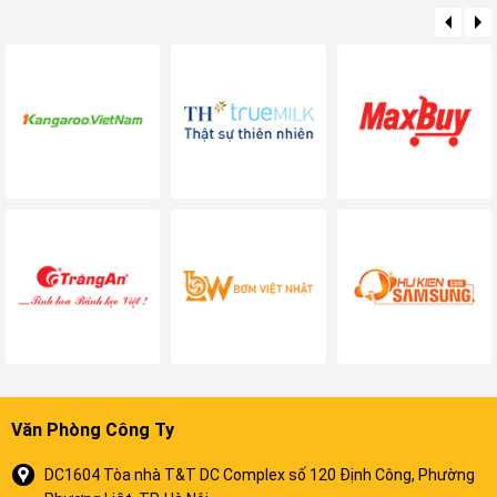
Văn Phòng Công Ty
DC1604 Tòa nhà T&T DC Complex số 120 Định Công, Phường