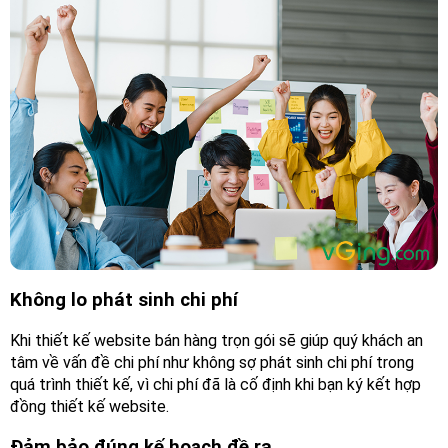
SSL
Mail
Google
Website
Mẫu
Kiến
Thức
Giới
thiệu
về
công
ty
Không lo phát sinh chi phí
Khách
Khi thiết kế website bán hàng trọn gói sẽ giúp quý khách an
hàng
tâm về vấn đề chi phí như không sợ phát sinh chi phí trong
Tuyển
quá trình thiết kế, vì chi phí đã là cố định khi bạn ký kết hợp
dụng
đồng thiết kế website.
Liên
Đảm bảo đúng kế hoạch đề ra