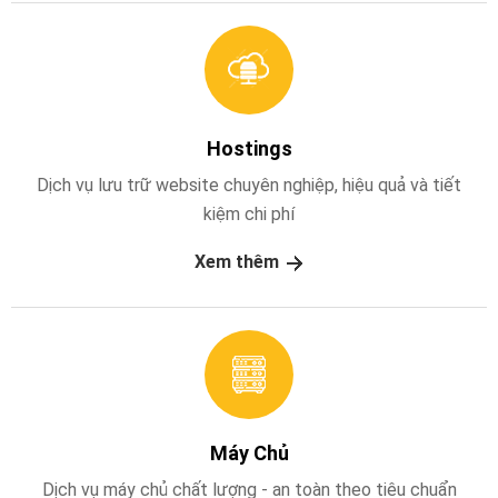
SSL
Mail
Google
Website
Mẫu
Hostings
Kiến
Dịch vụ lưu trữ website chuyên nghiệp, hiệu quả và tiết
Thức
kiệm chi phí
Giới
thiệu
Xem thêm
về
công
ty
Khách
hàng
Tuyển
dụng
Máy Chủ
Liên
Dịch vụ máy chủ chất lượng - an toàn theo tiêu chuẩn