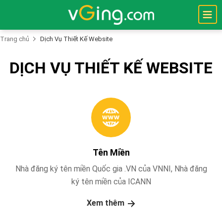
Trang chủ
Dịch Vụ Thiết Kế Website
DỊCH VỤ THIẾT KẾ WEBSITE
Trang
Chủ
Thiết
Kế
Website
Tên
Miền
Tên Miền
Hostings
Nhà đăng ký tên miền Quốc gia .VN của VNNI, Nhà đăng
Máy
ký tên miền của ICANN
Chủ
Xem thêm
Bảo
Mật