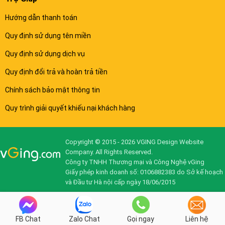
Hướng dẫn thanh toán
Quy định sử dụng tên miền
Quy định sử dụng dịch vụ
Quy định đổi trả và hoàn trả tiền
Chính sách bảo mật thông tin
Quy trình giải quyết khiếu nại khách hàng
Copyright © 2015 - 2026 VGING Design Website
Company. All Rights Reserved.
Công ty TNHH Thương mại và Công Nghệ vGing
Giấy phép kinh doanh số: 0106882383 do Sở kế hoạch
và Đầu tư Hà nội cấp ngày 18/06/2015
FB Chat
Zalo Chat
Gọi ngay
Liên hệ